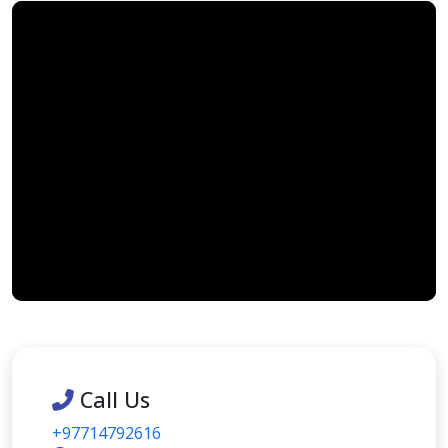
Call Us
+97714792616